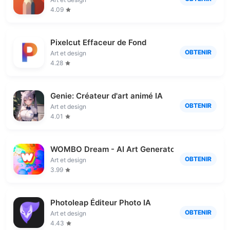
4.09
Pixelcut Effaceur de Fond
OBTENIR
Art et design
4.28
Genie: Créateur d'art animé IA
OBTENIR
Art et design
4.01
WOMBO Dream - AI Art Generator
OBTENIR
Art et design
3.99
Photoleap Éditeur Photo IA
OBTENIR
Art et design
4.43