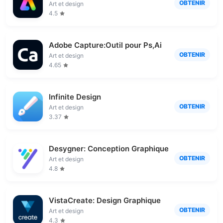
OBTENIR
Art et design
4.5
Adobe Capture:Outil pour Ps,Ai
OBTENIR
Art et design
4.65
Infinite Design
OBTENIR
Art et design
3.37
Desygner: Conception Graphique
OBTENIR
Art et design
4.8
VistaCreate: Design Graphique
OBTENIR
Art et design
4.3