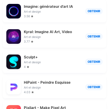
Imagine: générateur d'art IA
OBTENIR
Art et design
3.56
Kyral: Imagine AI Art, Video
OBTENIR
Art et design
3.77
Sculpt+
OBTENIR
Art et design
4
HiPaint - Peindre Esquisse
OBTENIR
Art et design
4.03
Pixilart - Make Pixel Art