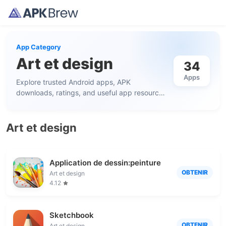
App Category
Art et design
34
Apps
Explore trusted Android apps, APK
downloads, ratings, and useful app resources
in this category.
Art et design
Application de dessin:peinture
OBTENIR
Art et design
4.12
Sketchbook
OBTENIR
Art et design