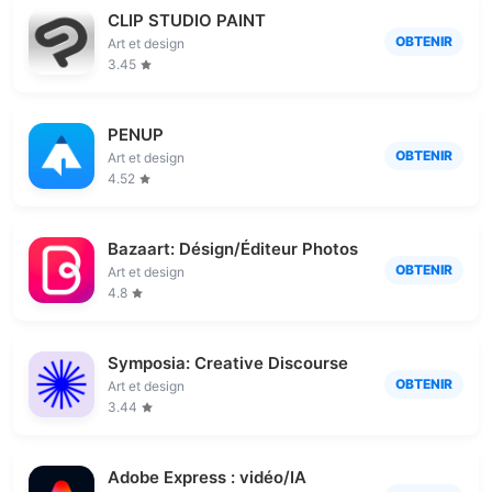
CLIP STUDIO PAINT
OBTENIR
Art et design
3.45
PENUP
OBTENIR
Art et design
4.52
Bazaart: Désign/Éditeur Photos
OBTENIR
Art et design
4.8
Symposia: Creative Discourse
OBTENIR
Art et design
3.44
Adobe Express : vidéo/IA