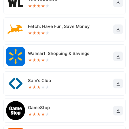
★
★
★
★
★
Fetch: Have Fun, Save Money
★
★
★
★
★
Walmart: Shopping & Savings
★
★
★
★
★
Sam's Club
★
★
★
★
★
GameStop
★
★
★
★
★