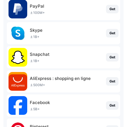
PayPal
Get
100M+
Skype
Get
1B+
Snapchat
Get
1B+
AliExpress : shopping en ligne
Get
500M+
Facebook
Get
5B+
Pinterest