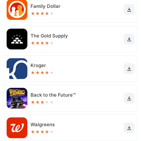
Family Dollar
★
★
★
★
★
The Gold Supply
★
★
★
★
★
Kroger
★
★
★
★
★
Back to the Future™
★
★
★
★
★
Walgreens
★
★
★
★
★