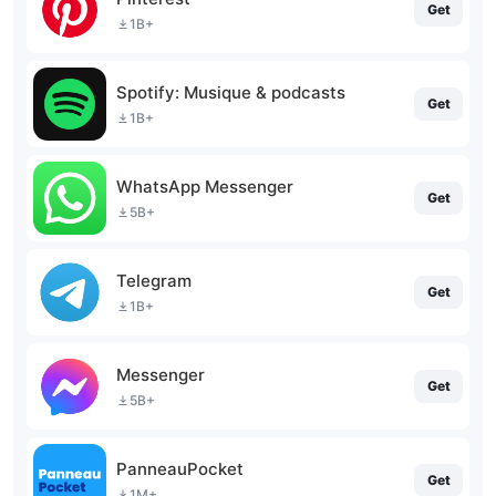
Get
1B+
Spotify: Musique & podcasts
Get
1B+
WhatsApp Messenger
Get
5B+
Telegram
Get
1B+
Messenger
Get
5B+
PanneauPocket
Get
1M+