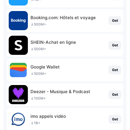
Booking.com: Hôtels et voyage
Get
500M+
SHEIN-Achat en ligne
Get
500M+
Google Wallet
Get
500M+
Deezer - Musique & Podcast
Get
100M+
imo appels vidéo
Get
1B+