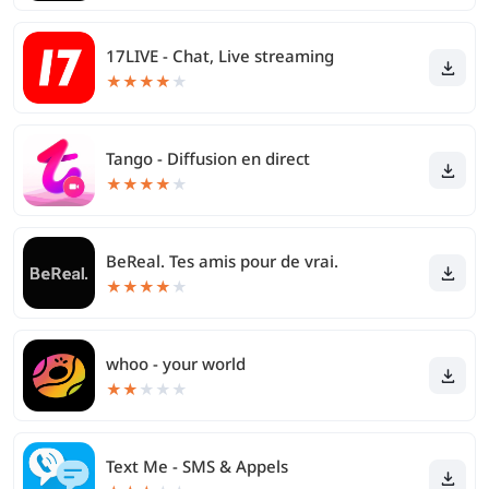
17LIVE - Chat, Live streaming
★
★
★
★
★
Tango - Diffusion en direct
★
★
★
★
★
BeReal. Tes amis pour de vrai.
★
★
★
★
★
whoo - your world
★
★
★
★
★
Text Me - SMS & Appels