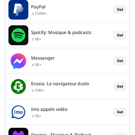
PayPal
Get
100M+
Spotify: Musique & podcasts
Get
1B+
Messenger
Get
5B+
Ecosia: Le navigateur écolo
Get
10M+
imo appels vidéo
Get
1B+
Deezer - Musique & Podcast