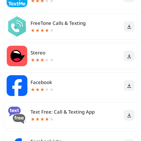
★
★
★
★
★
FreeTone Calls & Texting
★
★
★
★
★
Stereo
★
★
★
★
★
Facebook
★
★
★
★
★
Text Free: Call & Texting App
★
★
★
★
★