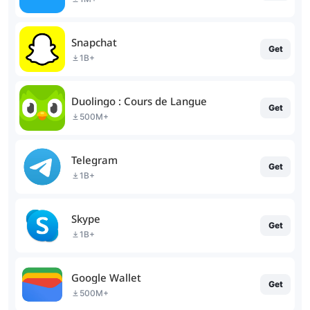
Snapchat
Get
1B+
Duolingo : Cours de Langue
Get
500M+
Telegram
Get
1B+
Skype
Get
1B+
Google Wallet
Get
500M+