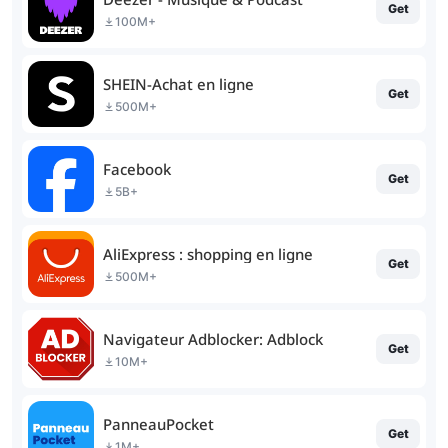
Get
100M+
SHEIN-Achat en ligne
Get
500M+
Facebook
Get
5B+
AliExpress : shopping en ligne
Get
500M+
Navigateur Adblocker: Adblock
Get
10M+
PanneauPocket
Get
1M+