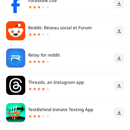
Facebook Lite
★
★
★
★
★
Reddit: Réseau social et Forum
★
★
★
★
★
Relay for reddit
★
★
★
★
★
Threads, an Instagram app
★
★
★
★
★
TextBehind Inmate Texting App
★
★
★
★
★