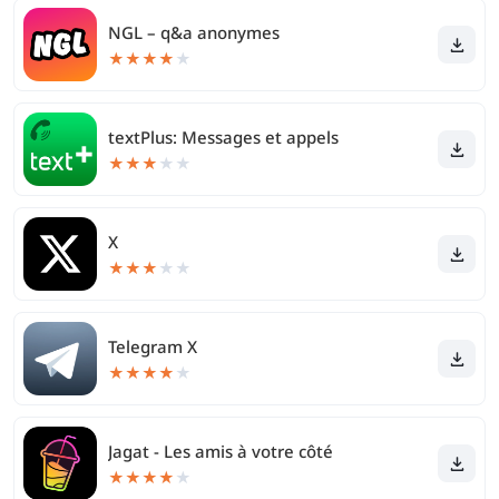
NGL – q&a anonymes
★
★
★
★
★
textPlus: Messages et appels
★
★
★
★
★
X
★
★
★
★
★
Telegram X
★
★
★
★
★
Jagat - Les amis à votre côté
★
★
★
★
★