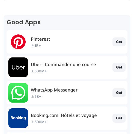
Good Apps
Pinterest
Get
1B+
Uber : Commander une course
Get
500M+
WhatsApp Messenger
Get
5B+
Booking.com: Hôtels et voyage
Get
500M+