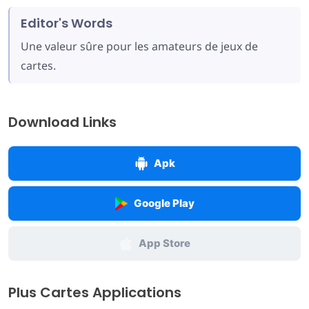
Editor's Words
Une valeur sûre pour les amateurs de jeux de
cartes.
Download Links
Apk
Google Play
App Store
Plus Cartes Applications