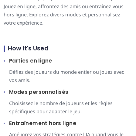
Jouez en ligne, affrontez des amis ou entraînez-vous
hors ligne. Explorez divers modes et personnalisez
votre expérience.
How It's Used
Parties en ligne
Défiez des joueurs du monde entier ou jouez avec
vos amis.
Modes personnalisés
Choisissez le nombre de joueurs et les règles
spécifiques pour adapter le jeu.
Entraînement hors ligne
Améliorez vos stratégies contre l'IA quand vous le