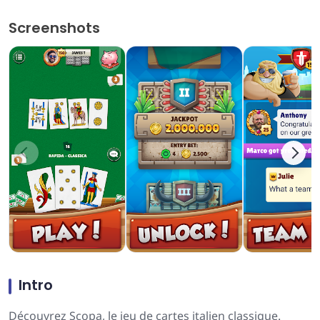
Screenshots
Intro
Découvrez Scopa, le jeu de cartes italien classique.