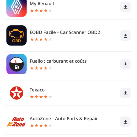
My Renault
★
★
★
★
★
EOBD Facile - Car Scanner OBD2
★
★
★
★
★
Fuelio : carburant et coûts
★
★
★
★
★
Texaco
★
★
★
★
★
AutoZone - Auto Parts & Repair
★
★
★
★
★