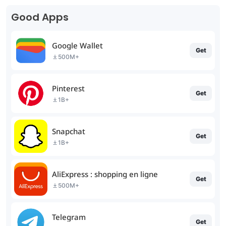
Good Apps
Google Wallet
Get
500M+
Pinterest
Get
1B+
Snapchat
Get
1B+
AliExpress : shopping en ligne
Get
500M+
Telegram
Get