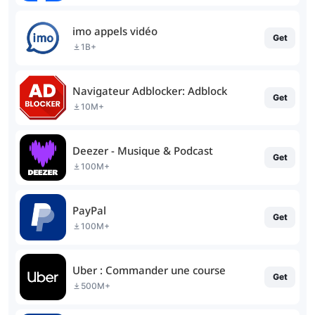
imo appels vidéo
Get
1B+
Navigateur Adblocker: Adblock
Get
10M+
Deezer - Musique & Podcast
Get
100M+
PayPal
Get
100M+
Uber : Commander une course
Get
500M+