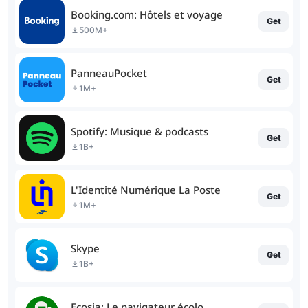
Booking.com: Hôtels et voyage
Get
500M+
PanneauPocket
Get
1M+
Spotify: Musique & podcasts
Get
1B+
L'Identité Numérique La Poste
Get
1M+
Skype
Get
1B+
Ecosia: Le navigateur écolo