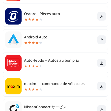
Oscaro - Pièces auto
★
★
★
★
★
Android Auto
★
★
★
★
★
AutoHebdo – Autos au bon prix
★
★
★
★
★
maxim — commande de véhicules
★
★
★
★
★
NissanConnect サービス