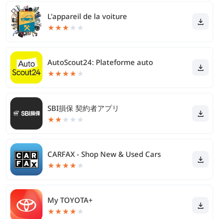
L'appareil de la voiture
★
★
★
★
★
AutoScout24: Plateforme auto
★
★
★
★
★
SBI損保 契約者アプリ
★
★
★
★
★
CARFAX - Shop New & Used Cars
★
★
★
★
★
My TOYOTA+
★
★
★
★
★