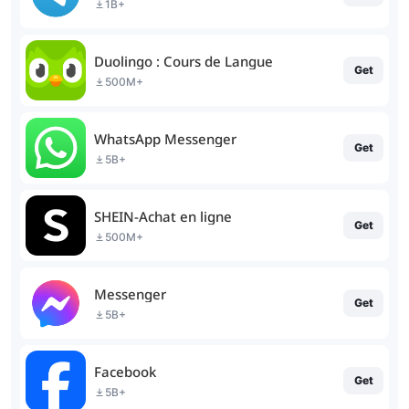
1B+
Duolingo : Cours de Langue
Get
500M+
WhatsApp Messenger
Get
5B+
SHEIN-Achat en ligne
Get
500M+
Messenger
Get
5B+
Facebook
Get
5B+