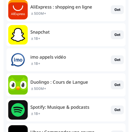
AliExpress : shopping en ligne
Get
500M+
Snapchat
Get
1B+
imo appels vidéo
Get
1B+
Duolingo : Cours de Langue
Get
500M+
Spotify: Musique & podcasts
Get
1B+
Uber : Commander une course