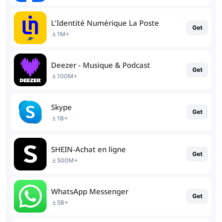
L'Identité Numérique La Poste
Get
1M+
Deezer - Musique & Podcast
Get
100M+
Skype
Get
1B+
SHEIN-Achat en ligne
Get
500M+
WhatsApp Messenger
Get
5B+