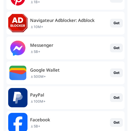
1B+
Navigateur Adblocker: Adblock
Get
10M+
Messenger
Get
5B+
Google Wallet
Get
500M+
PayPal
Get
100M+
Facebook
Get
5B+