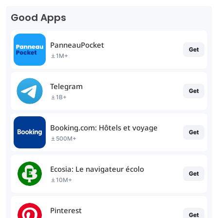
Good Apps
PanneauPocket
Get
1M+
Telegram
Get
1B+
Booking.com: Hôtels et voyage
Get
500M+
Ecosia: Le navigateur écolo
Get
10M+
Pinterest
Get