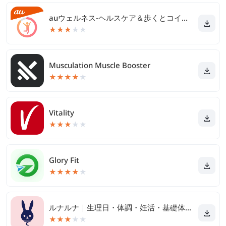
auウェルネス-ヘルスケア＆歩くとコイン(ポイント)がたまる
★
★
★
★
★
Musculation Muscle Booster
★
★
★
★
★
Vitality
★
★
★
★
★
Glory Fit
★
★
★
★
★
ルナルナ｜生理日・体調・妊活・基礎体温・ピル服薬管理も！
★
★
★
★
★