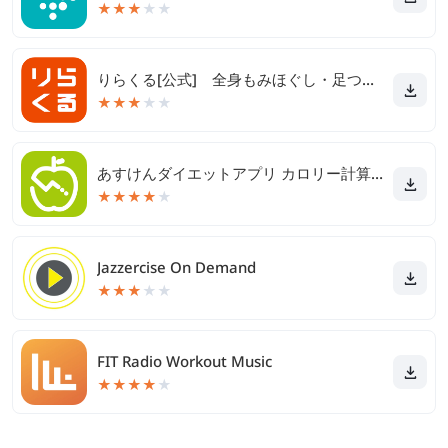
★
★
★
★
★
りらくる[公式] 全身もみほぐし・足つぼ＆フットケア
★
★
★
★
★
あすけんダイエットアプリ カロリー計算や食事記録でダイエット
★
★
★
★
★
Jazzercise On Demand
★
★
★
★
★
FIT Radio Workout Music
★
★
★
★
★