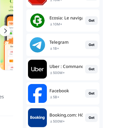
Ecosia: Le navigateur écolo
Get
10M+
Telegram
Get
1B+
Uber : Commander une course
Get
500M+
Facebook
Get
es
5B+
Booking.com: Hôtels et voyage
Get
500M+