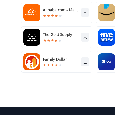
Alibaba.com - Marché B2B
★
★
★
★
★
The Gold Supply
★
★
★
★
★
Family Dollar
★
★
★
★
★