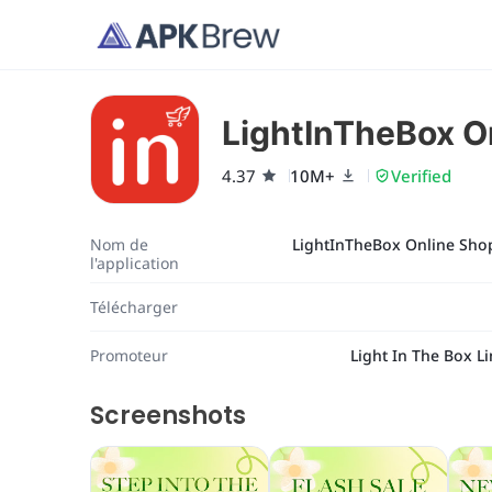
LightInTheBox O
4.37
10M+
Verified
Nom de
LightInTheBox Online Sho
l'application
Télécharger
Promoteur
Light In The Box L
Screenshots