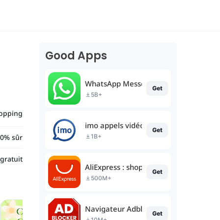
Good Apps
WhatsApp Messenger
Get
5B+
opping
imo appels vidéo
Get
0% sûr
1B+
gratuit
AliExpress : shopping en ligne
Get
500M+
Navigateur Adblocker: Adblock
Get
10M+