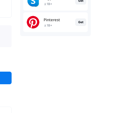
Get
1B+
Pinterest
Get
1B+