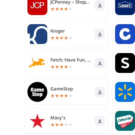
JCPenney – Shopping & Deals
★
★
★
★
★
Kroger
★
★
★
★
★
Fetch: Have Fun, Save Money
★
★
★
★
★
GameStop
★
★
★
★
★
Macy's
★
★
★
★
★