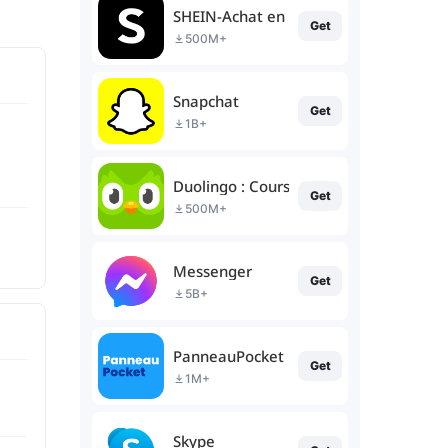
SHEIN-Achat en ligne
Get
500M+
Snapchat
Get
1B+
Duolingo : Cours de Langue
Get
500M+
Messenger
Get
5B+
PanneauPocket
Get
1M+
Skype