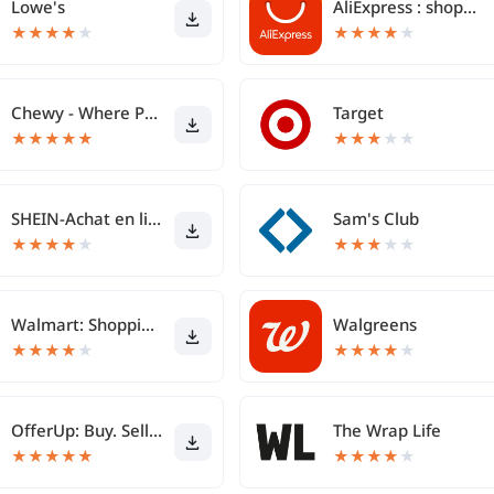
Lowe's
AliExpress : shopping en ligne
★
★
★
★
★
★
★
★
★
★
Chewy - Where Pet Lovers Shop
Target
★
★
★
★
★
★
★
★
★
★
SHEIN-Achat en ligne
Sam's Club
★
★
★
★
★
★
★
★
★
★
Walmart: Shopping & Savings
Walgreens
★
★
★
★
★
★
★
★
★
★
OfferUp: Buy. Sell. Letgo.
The Wrap Life
★
★
★
★
★
★
★
★
★
★