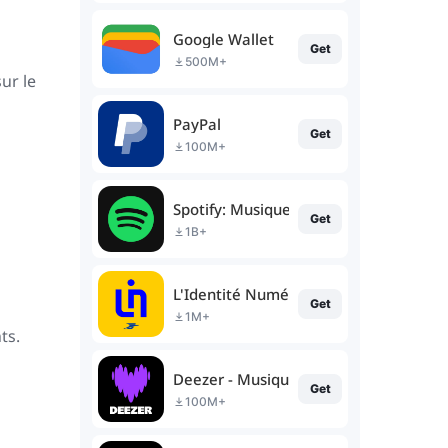
Google Wallet
Get
500M+
ur le
PayPal
Get
100M+
Spotify: Musique & podcasts
Get
1B+
L'Identité Numérique La Poste
Get
1M+
ts.
Deezer - Musique & Podcast
Get
100M+