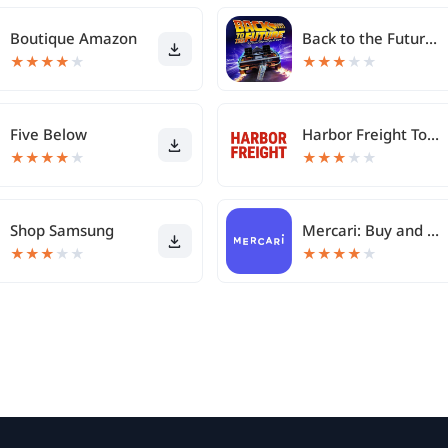
Boutique Amazon
Back to the Future™
★
★
★
★
★
★
★
★
★
★
Five Below
Harbor Freight Tools
★
★
★
★
★
★
★
★
★
★
Shop Samsung
Mercari: Buy and Sell App
★
★
★
★
★
★
★
★
★
★