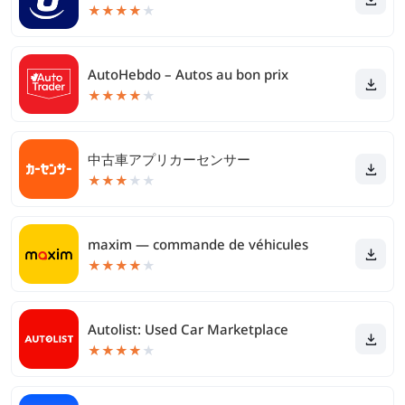
★
★
★
★
★
AutoHebdo – Autos au bon prix
★
★
★
★
★
中古車アプリカーセンサー
★
★
★
★
★
maxim — commande de véhicules
★
★
★
★
★
Autolist: Used Car Marketplace
★
★
★
★
★