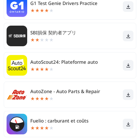
G1 Test Genie Drivers Practice
★
★
★
★
★
SBI損保 契約者アプリ
★
★
★
★
★
AutoScout24: Plateforme auto
★
★
★
★
★
AutoZone - Auto Parts & Repair
★
★
★
★
★
Fuelio : carburant et coûts
★
★
★
★
★