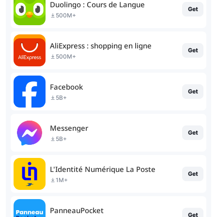
Duolingo : Cours de Langue
Get
500M+
AliExpress : shopping en ligne
Get
500M+
Facebook
Get
5B+
Messenger
Get
5B+
L'Identité Numérique La Poste
Get
1M+
PanneauPocket
Get