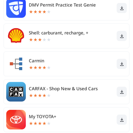
DMV Permit Practice Test Genie
★
★
★
★
★
Shell: carburant, recharge, +
★
★
★
★
★
Carmin
★
★
★
★
★
CARFAX - Shop New & Used Cars
★
★
★
★
★
My TOYOTA+
★
★
★
★
★