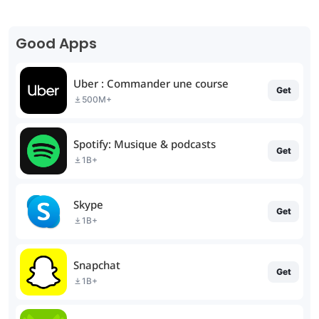
Good Apps
Uber : Commander une course
Get
500M+
Spotify: Musique & podcasts
Get
1B+
Skype
Get
1B+
Snapchat
Get
1B+