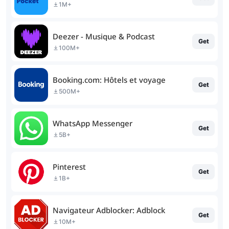
1M+
Deezer - Musique & Podcast
Get
100M+
Booking.com: Hôtels et voyage
Get
500M+
WhatsApp Messenger
Get
5B+
Pinterest
Get
1B+
Navigateur Adblocker: Adblock
Get
10M+