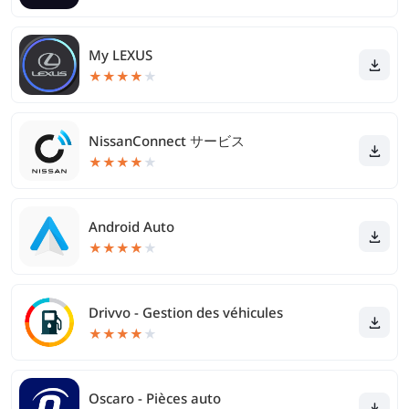
My LEXUS
★
★
★
★
★
NissanConnect サービス
★
★
★
★
★
Android Auto
★
★
★
★
★
Drivvo - Gestion des véhicules
★
★
★
★
★
Oscaro - Pièces auto