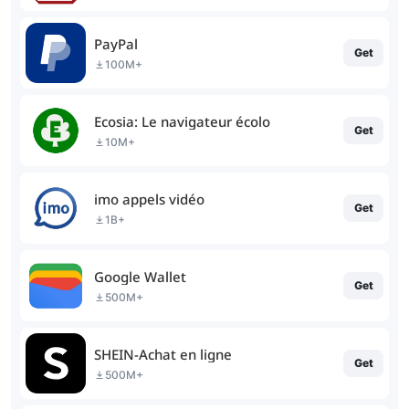
PayPal
Get
100M+
Ecosia: Le navigateur écolo
Get
10M+
imo appels vidéo
Get
1B+
Google Wallet
Get
500M+
SHEIN-Achat en ligne
Get
500M+