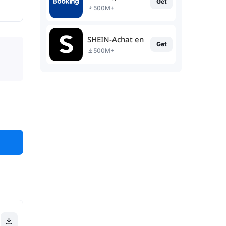
Get
500M+
SHEIN-Achat en ligne
Get
500M+