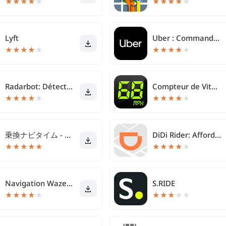
★
★
★
★
★
★
★
★
★
★
Lyft
Uber : Commander une course
★
★
★
★
★
★
★
★
★
★
Radarbot: Détecteur de Radars
Compteur de Vitesse GPS - km/h
★
★
★
★
★
★
★
★
★
★
乗換ナビタイム - 電車・バス時刻表、路線図、乗換案内
DiDi Rider: Affordable rides
★
★
★
★
★
★
★
★
★
★
Navigation Waze et trafic
S.RIDE
★
★
★
★
★
★
★
★
★
★