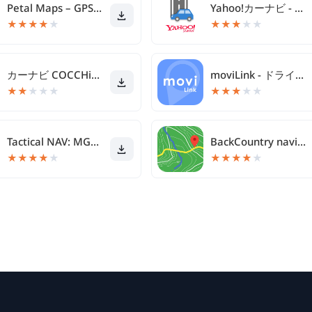
Petal Maps – GPS & navigation
Yahoo!カーナビ - ナビ、渋滞情報も地図も自動更新
★
★
★
★
★
★
★
★
★
★
カーナビ COCCHi/Pioneerカーナビ・渋滞情報
moviLink - ドライブが快適になるカーナビアプリ
★
★
★
★
★
★
★
★
★
★
Tactical NAV: MGRS Navigation
BackCountry navigateur GPS PRO
★
★
★
★
★
★
★
★
★
★