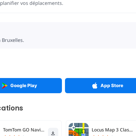
planifier vos déplacements.
 Bruxelles.
Google Play
App Store
cations
TomTom GO Navigation
Locus Map 3 Classic