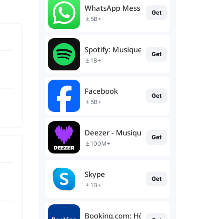
WhatsApp Messenger
Get
5B+
Spotify: Musique & podcasts
Get
1B+
Facebook
Get
5B+
Deezer - Musique & Podcast
Get
100M+
Skype
Get
1B+
Booking.com: Hôtels et voyage