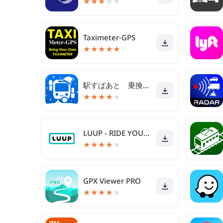
★
★
★
★
★
Taximeter-GPS
★
★
★
★
★
駅すぱあと 乗換案内 - 時刻表・運行情報・バス経路
★
★
★
★
★
LUUP - RIDE YOUR CITY
★
★
★
★
★
GPX Viewer PRO
★
★
★
★
★