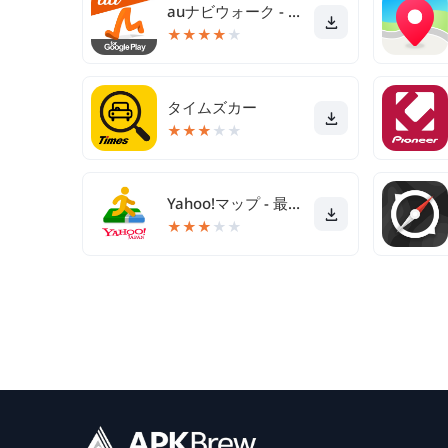
auナビウォーク - 乗換案内・バスと地図の総合移動アプリ
★
★
★
★
★
タイムズカー
★
★
★
★
★
Yahoo!マップ - 最新地図、ナビや乗換も
★
★
★
★
★