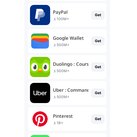
PayPal
Get
100M+
Google Wallet
Get
500M+
Duolingo : Cours de Langue
Get
500M+
Uber : Commander une course
Get
500M+
Pinterest
Get
1B+