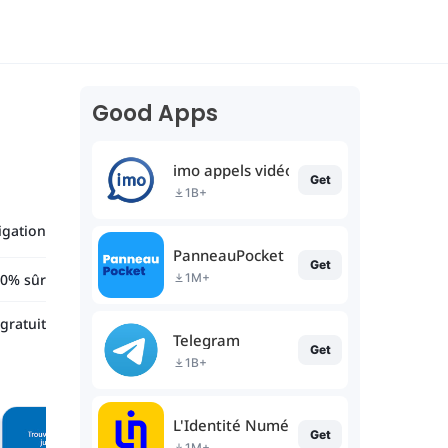
Good Apps
imo appels vidéo
Get
1B+
igation
PanneauPocket
Get
0% sûr
1M+
gratuit
Telegram
Get
1B+
L'Identité Numérique La Poste
Get
1M+