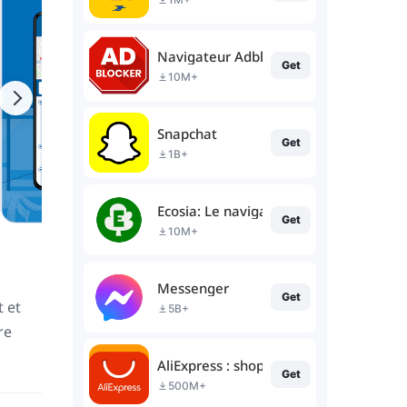
Navigateur Adblocker: Adblock
Get
10M+
Snapchat
Get
1B+
Ecosia: Le navigateur écolo
Get
10M+
Messenger
Get
t et
5B+
re
AliExpress : shopping en ligne
Get
500M+